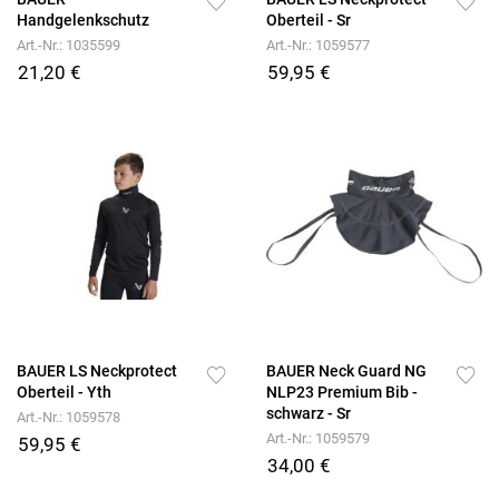
Handgelenkschutz
Oberteil - Sr
Art.-Nr.: 1035599
Art.-Nr.: 1059577
21,20 €
59,95 €
BAUER LS Neckprotect
BAUER Neck Guard NG
Oberteil - Yth
NLP23 Premium Bib -
schwarz - Sr
Art.-Nr.: 1059578
Art.-Nr.: 1059579
59,95 €
34,00 €