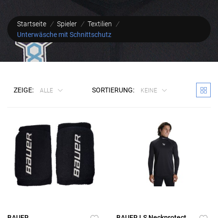
Startseite
/
Spieler
/
Textilien
/
Unterwäsche mit Schnittschutz
ZEIGE:
SORTIERUNG:
ALLE
KEINE
BAUER
BAUER LS Neckprotect