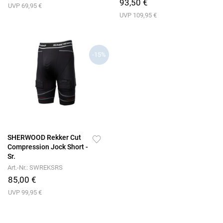
93,50 €
UVP 69,95 €
UVP 109,95 €
-15%
SHERWOOD Rekker Cut
Compression Jock Short -
Sr.
Art.-Nr.: SWREKSRS
85,00 €
UVP 99,95 €