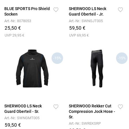
BLUE SPORTS Pro Shield
SHERWOOD LS Neck
Socken
Guard Oberteil - Jr.
Art.-Nr.: 8078053
Art.-Nr.: SWNGJT005
25,50 €
59,50 €
UVP 29,95 €
UVP 69,95 €
-15%
-15%
SHERWOOD LS Neck
SHERWOOD Rekker Cut
Guard Oberteil - Sr.
Compression Jock Hose -
Sr.
Art.-Nr.: SWNGMT005
Art.-Nr.: SWREKSRP
59,50 €