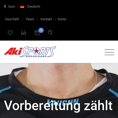
Euro
|
Deutsch
Geschäft
|
Team
|
Kontakt
|
Konto
0
Vorbereitung zählt