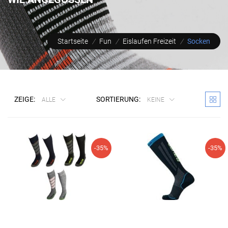
Startseite
/
Fun
/
Eislaufen Freizeit
/
Socken
ZEIGE:
SORTIERUNG:
ALLE
KEINE
-35%
-35%