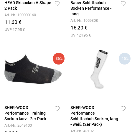
HEAD Skisocken V-Shape
Bauer Schlittschuh
2 Pack
Socken Performance -
lang
Art.-Nr.: 100000160
Art.-Nr.: 1059308
11,60 €
16,20 €
UVP 17,95 €
UVP 24,95 €
-36%
-15%
SHER-WOOD
SHER-WOOD
Performance Training
Performance
Socken kurz - 2er Pack
Schlittschuh Socken, lang
- weiß (2er Pack)
Art.-Nr.: 2049100
Art.-Nr.: 49102