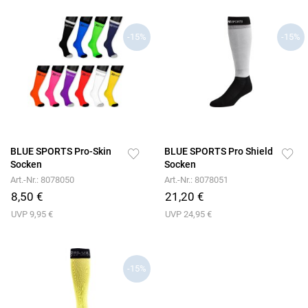
-15%
-15%
BLUE SPORTS Pro-Skin
BLUE SPORTS Pro Shield
Socken
Socken
Art.-Nr.: 8078050
Art.-Nr.: 8078051
8,50 €
21,20 €
UVP 9,95 €
UVP 24,95 €
-15%