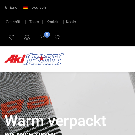
Euro
|
Deutsch
Geschäft
|
Team
|
Kontakt
|
Konto
0
Warm verpackt
WIE ANGEGOSSEN