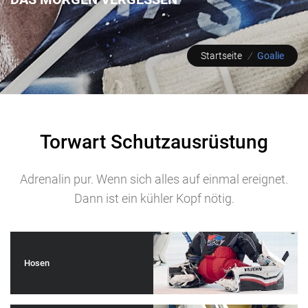
Startseite
/
Goalie
Torwart Schutzausrüstung
Adrenalin pur. Wenn sich alles auf einmal ereignet.
Dann ist ein kühler Kopf nötig.
Hosen