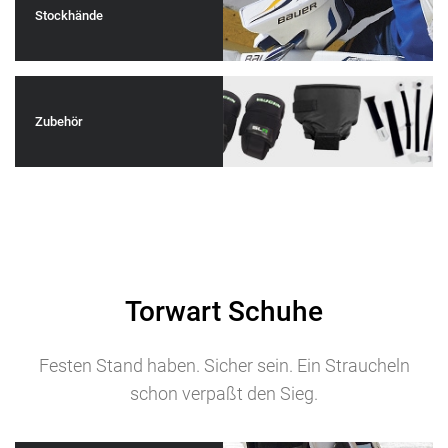
Stockhände
Zubehör
Torwart Schuhe
Festen Stand haben. Sicher sein. Ein Straucheln
schon verpaßt den Sieg.