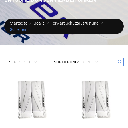
Startseite
/
Goalie
/
Torwart Schutzausrüstung
/
Schienen
ZEIGE:
SORTIERUNG:
ALLE
KEINE