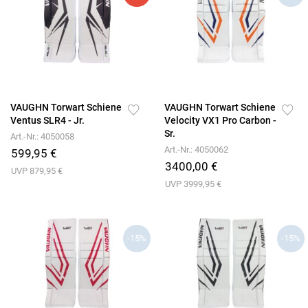
VAUGHN Torwart Schiene
VAUGHN Torwart Schiene
Ventus SLR4 - Jr.
Velocity VX1 Pro Carbon -
Sr.
Art.-Nr.: 4050058
Art.-Nr.: 4050062
599,95 €
3400,00 €
UVP 879,95 €
UVP 3999,95 €
-15%
-15%