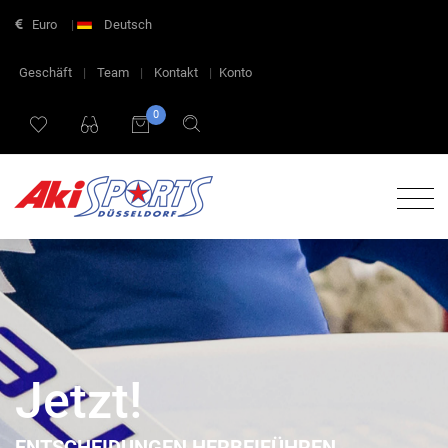
Euro
|
Deutsch
Geschäft
|
Team
|
Kontakt
|
Konto
0
Jetzt!
ENTSCHEIDUNGEN HERBEIFÜHREN