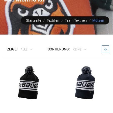
Startseite
/
Textilien
/
Team Textilien
/
Mützen
ZEIGE:
SORTIERUNG:
ALLE
KEINE