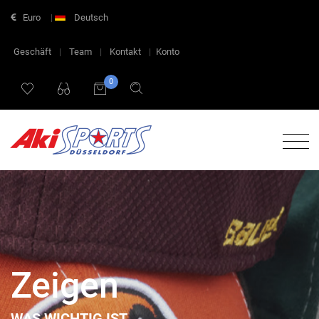
Euro
|
Deutsch
Geschäft
|
Team
|
Kontakt
|
Konto
0
Zeigen
WAS WICHTIG IST