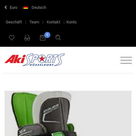
Euro
|
Deutsch
Geschäft
|
Team
|
Kontakt
|
Konto
0