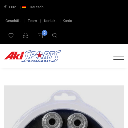
Euro
|
Deutsch
Geschäft
|
Team
|
Kontakt
|
Konto
0